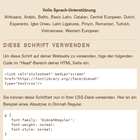
Volle Sprach-Unterstützung
Afrikaans, Arabic, Baltic, Basic Latin, Catalan, Central European, Dutch,
Esperanto, Igbo Onwu, Latin Ligatures, Pinyin, Romanian, Turkish,
Vietnamese, Western European
DIESE SCHRIFT VERWENDEN
Um diese Schrit auf deiner Webseite zu verwenden, füge den folgenden
Code im "Head"-Bereich deiner HTML Seite ein:
<link rel="stylesheet" media="screen"
href="https://fontlibrary.org//face/dimnah"
type="text/css"/>
Sie können diese Schriftart nun in Ihrer CSS-Datei verwenden. Hier ist ein
Beispiel eines Absatzes in Dimnah Regular.
p {
font-family: 'DimnahRegular';
font-weight: normal;
font-style: normal;
}