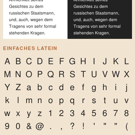
Gesichtes zu dem
Gesichtes zu dem
russischen Staatsmann,
russischen Staatsmann,
und, auch, wegen dem
und, auch, wegen dem
Tragens von sehr formal
Tragens von sehr formal
stehenden Kragen.
stehenden Kragen.
EINFACHES LATEIN
A
B
C
D
E
F
G
H
I
J
K
L
M
N
O
P
Q
R
S
T
U
V
W
X
Y
Z
a
b
c
d
e
f
g
h
i
j
k
l
m
n
o
p
q
r
s
t
u
v
w
x
y
z
1
2
3
4
5
6
7
8
9
0
&
@
.
,
?
!
'
"
"
(