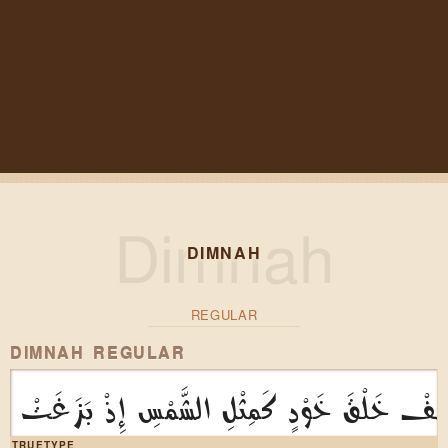
DIMNAH
REGULAR
DIMNAH REGULAR
فْ خَلْقَ خَوْدٍ كَمِثْلِ الشَّمْسِ إِذْ بَزَغَتْ
TRUETYPE