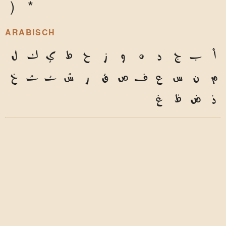
)
*
ARABISCH
أ
ب
ج
د
ه
و
ز
ح
ط
ي
ك
ل
م
ن
س
ع
ف
ص
ق
ر
ش
ت
ث
خ
ذ
ض
ظ
غ