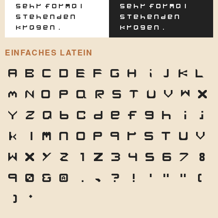
sehr formal
sehr formal
stehenden
stehenden
Kragen.
Kragen.
EINFACHES LATEIN
A
B
C
D
E
F
G
H
I
J
K
L
M
N
O
P
Q
R
S
T
U
V
W
X
Y
Z
a
b
c
d
e
f
g
h
i
j
k
l
m
n
o
p
q
r
s
t
u
v
w
x
y
z
1
2
3
4
5
6
7
8
9
0
&
@
.
,
?
!
'
"
"
(
)
*