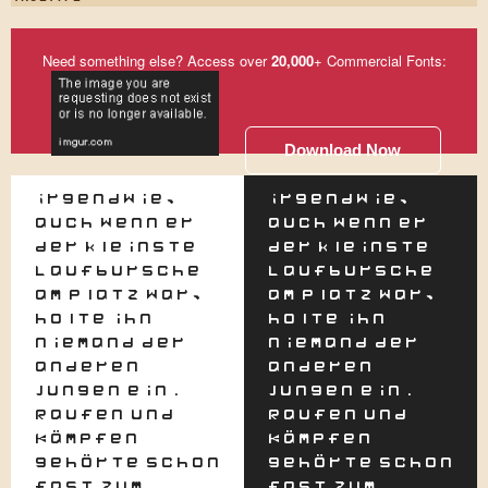
Need something else? Access over
20,000
+ Commercial Fonts:
Download Now
Irgendwie,
Irgendwie,
auch wenn er
auch wenn er
der kleinste
der kleinste
Laufbursche
Laufbursche
am Platz war,
am Platz war,
holte ihn
holte ihn
niemand der
niemand der
anderen
anderen
Jungen ein.
Jungen ein.
Raufen und
Raufen und
Kämpfen
Kämpfen
gehörte schon
gehörte schon
fast zum
fast zum