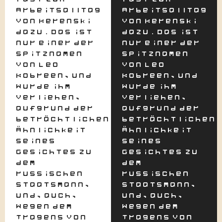
Arbeitsalltag
Arbeitsalltag
von Kerenski
von Kerenski
dazu. Das ist
dazu. Das ist
nur einer der
nur einer der
Spitznamen
Spitznamen
von Leo
von Leo
Kobreen, und
Kobreen, und
wurde ihm
wurde ihm
verliehen,
verliehen,
aufgrund der
aufgrund der
beträchtlichen
beträchtlichen
Ähnlichkeit
Ähnlichkeit
seines
seines
Gesichtes zu
Gesichtes zu
dem
dem
russischen
russischen
Staatsmann,
Staatsmann,
und, auch,
und, auch,
wegen dem
wegen dem
Tragens von
Tragens von