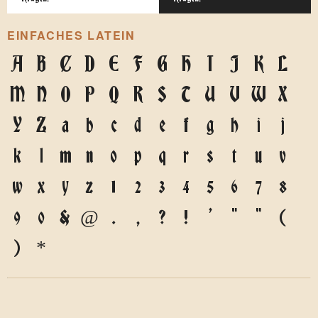
EINFACHES LATEIN
A
B
C
D
E
F
G
H
I
J
K
L
M
N
O
P
Q
R
S
T
U
V
W
X
Y
Z
a
b
c
d
e
f
g
h
i
j
k
l
m
n
o
p
q
r
s
t
u
v
w
x
y
z
1
2
3
4
5
6
7
8
9
0
&
@
.
,
?
!
'
"
"
(
)
*