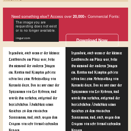
Need something else? Access over
20,000
+ Commercial Fonts:
Download Now
Irgendwie, auch wenn er der kleinste
Irgendwie, auch wenn er der kleinste
Laufbursche am Platz war, holte
Laufbursche am Platz war, holte
ihn niemand der anderen Jungen
ihn niemand der anderen Jungen
ein. Raufen und Kämpfen gehörte
ein. Raufen und Kämpfen gehörte
schon fast zum Arbeitsalltag von
schon fast zum Arbeitsalltag von
Kerenski dazu. Das ist nur einer der
Kerenski dazu. Das ist nur einer der
Spitznamen von Leo Kobreen, und
Spitznamen von Leo Kobreen, und
wurde ihm verliehen, aufgrund der
wurde ihm verliehen, aufgrund der
beträchtlichen Ähnlichkeit seines
beträchtlichen Ähnlichkeit seines
Gesichtes zu dem russischen
Gesichtes zu dem russischen
Staatsmann, und, auch, wegen dem
Staatsmann, und, auch, wegen dem
Tragens von sehr formal stehenden
Tragens von sehr formal stehenden
Kragen.
Kragen.