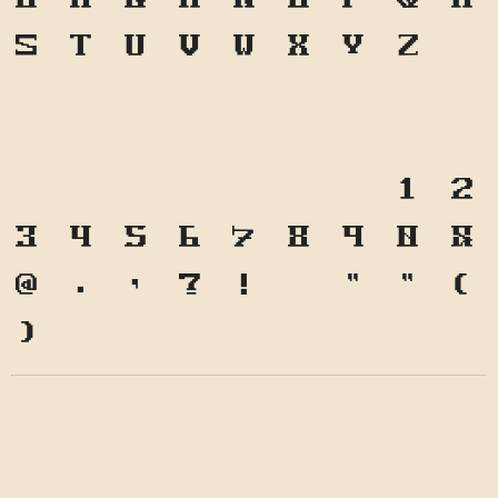
S
T
U
V
W
X
Y
Z
a
b
c
d
e
f
g
h
i
j
k
l
m
n
o
p
q
r
s
t
u
v
w
x
y
z
1
2
3
4
5
6
7
8
9
0
&
@
.
,
?
!
'
"
"
(
)
*