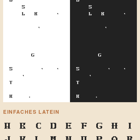
der Spitznamen
der Spitznamen
von Leo Kobreen,
von Leo Kobreen,
und wurde ihm
und wurde ihm
verliehen,
verliehen,
aufgrund der
aufgrund der
beträchtlichen
beträchtlichen
Ähnlichkeit
Ähnlichkeit
seines Gesichtes
seines Gesichtes
zu dem russischen
zu dem russischen
Staatsmann, und,
Staatsmann, und,
auch, wegen dem
auch, wegen dem
Tragens von sehr
Tragens von sehr
formal stehenden
formal stehenden
Kragen.
Kragen.
EINFACHES LATEIN
A
B
C
D
E
F
G
H
I
J
K
L
M
N
O
P
Q
R