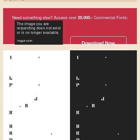
Need something else? Access over
20,000
+ Commercial Fonts:
Download Now
Irgendwie, auch
Irgendwie, auch
wenn er der
wenn er der
kleinste
kleinste
Laufbursche am
Laufbursche am
Platz war, holte
Platz war, holte
ihn niemand der
ihn niemand der
anderen Jungen
anderen Jungen
ein. Raufen und
ein. Raufen und
Kämpfen gehörte
Kämpfen gehörte
schon fast zum
schon fast zum
Arbeitsalltag von
Arbeitsalltag von
Kerenski dazu.
Kerenski dazu.
Das ist nur einer
Das ist nur einer