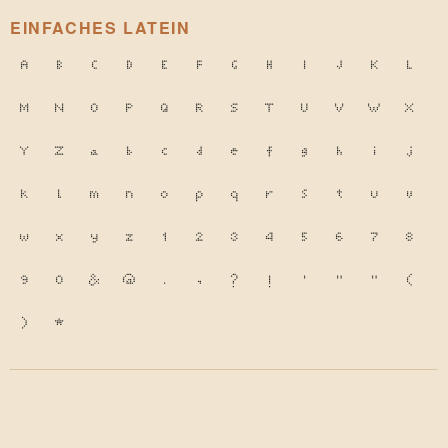
EINFACHES LATEIN
A
B
C
D
E
F
G
H
I
J
K
L
M
N
O
P
Q
R
S
T
U
V
W
X
Y
Z
a
b
c
d
e
f
g
h
i
j
k
l
m
n
o
p
q
r
s
t
u
v
w
x
y
z
1
2
3
4
5
6
7
8
9
0
&
@
.
,
?
!
'
"
"
(
)
*