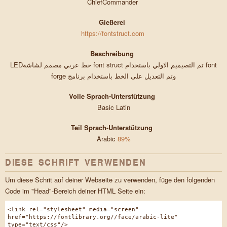
ChiefCommander
Gießerei
https://fontstruct.com
Beschreibung
LEDخط عربي مصمم لشاشة font struct تم التصيميم الاولي باستخدام font
forge وتم التعديل على الخط باستخدام برنامج
Volle Sprach-Unterstützung
Basic Latin
Teil Sprach-Unterstützung
Arabic
89%
DIESE SCHRIFT VERWENDEN
Um diese Schrit auf deiner Webseite zu verwenden, füge den folgenden
Code im "Head"-Bereich deiner HTML Seite ein:
<link rel="stylesheet" media="screen"
href="https://fontlibrary.org//face/arabic-lite"
type="text/css"/>