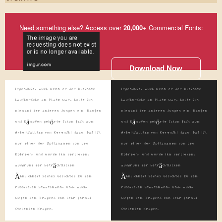
Need something else? Access over
20,000
+ Commercial Fonts:
Download Now
Irgendwie, auch wenn er der kleinste
Irgendwie, auch wenn er der kleinste
Laufbursche am Platz war, holte ihn
Laufbursche am Platz war, holte ihn
niemand der anderen Jungen ein. Raufen
niemand der anderen Jungen ein. Raufen
und Kämpfen gehörte schon fast zum
und Kämpfen gehörte schon fast zum
Arbeitsalltag von Kerenski dazu. Das ist
Arbeitsalltag von Kerenski dazu. Das ist
nur einer der Spitznamen von Leo
nur einer der Spitznamen von Leo
Kobreen, und wurde ihm verliehen,
Kobreen, und wurde ihm verliehen,
aufgrund der beträchtlichen
aufgrund der beträchtlichen
Ähnlichkeit seines Gesichtes zu dem
Ähnlichkeit seines Gesichtes zu dem
russischen Staatsmann, und, auch,
russischen Staatsmann, und, auch,
wegen dem Tragens von sehr formal
wegen dem Tragens von sehr formal
stehenden Kragen.
stehenden Kragen.