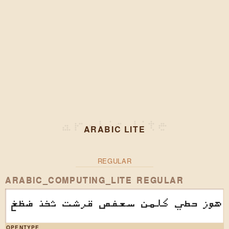
ARABIC LITE
REGULAR
ARABIC_COMPUTING_LITE REGULAR
د هوز حطي كلمن سعفص قرشت ثخذ ضظغ
OPENTYPE