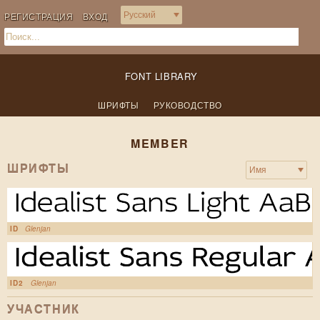
РЕГИСТРАЦИЯ
ВХОД
FONT LIBRARY
ШРИФТЫ
РУКОВОДСТВО
MEMBER
ШРИФТЫ
ID
Glenjan
ID2
Glenjan
УЧАСТНИК