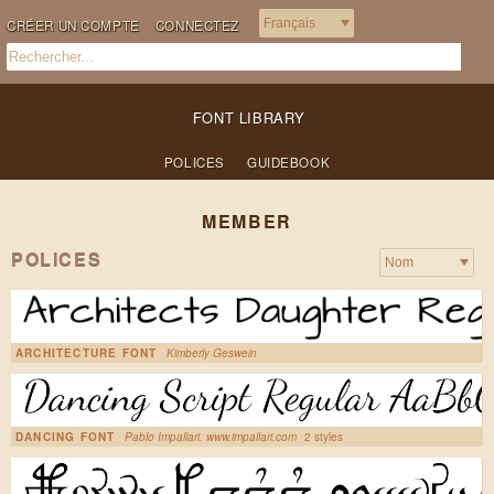
CRÉER UN COMPTE
CONNECTEZ
FONT LIBRARY
POLICES
GUIDEBOOK
MEMBER
POLICES
ARCHITECTURE FONT
Kimberly Geswein
DANCING FONT
Pablo Impallari. www.impallari.com
2 styles