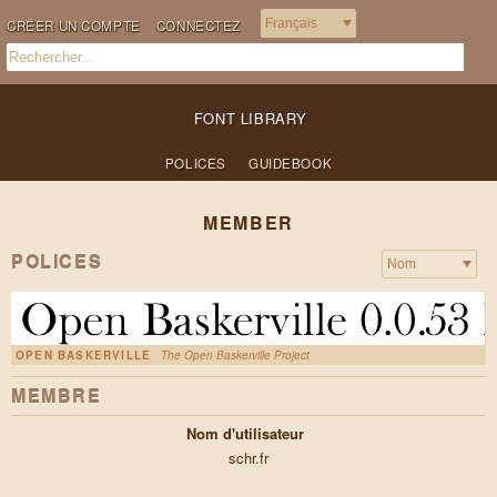
CRÉER UN COMPTE
CONNECTEZ
FONT LIBRARY
POLICES
GUIDEBOOK
MEMBER
POLICES
OPEN BASKERVILLE
The Open Baskerville Project
MEMBRE
Nom d'utilisateur
schr.fr