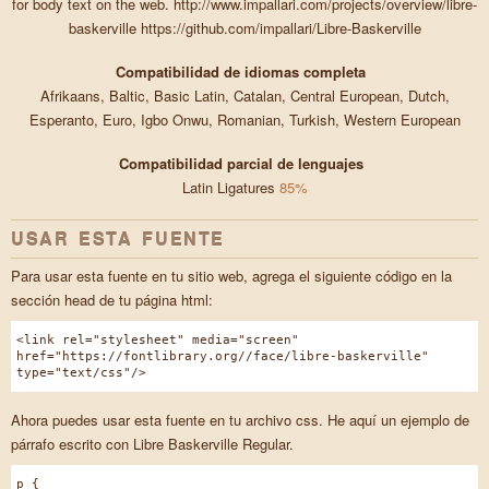
for body text on the web. http://www.impallari.com/projects/overview/libre-
baskerville https://github.com/impallari/Libre-Baskerville
Compatibilidad de idiomas completa
Afrikaans, Baltic, Basic Latin, Catalan, Central European, Dutch,
Esperanto, Euro, Igbo Onwu, Romanian, Turkish, Western European
Compatibilidad parcial de lenguajes
Latin Ligatures
85%
USAR ESTA FUENTE
Para usar esta fuente en tu sitio web, agrega el siguiente código en la
sección head de tu página html:
<link rel="stylesheet" media="screen"
href="https://fontlibrary.org//face/libre-baskerville"
type="text/css"/>
Ahora puedes usar esta fuente en tu archivo css. He aquí un ejemplo de
párrafo escrito con Libre Baskerville Regular.
p {