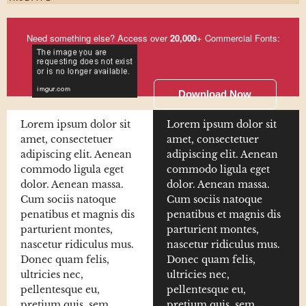
Need something else? Access over
20,000
+ Commercial Fonts:
Download Now
Lorem ipsum dolor sit
Lorem ipsum dolor sit
amet, consectetuer
amet, consectetuer
adipiscing elit. Aenean
adipiscing elit. Aenean
commodo ligula eget
commodo ligula eget
dolor. Aenean massa.
dolor. Aenean massa.
Cum sociis natoque
Cum sociis natoque
penatibus et magnis dis
penatibus et magnis dis
parturient montes,
parturient montes,
nascetur ridiculus mus.
nascetur ridiculus mus.
Donec quam felis,
Donec quam felis,
ultricies nec,
ultricies nec,
pellentesque eu,
pellentesque eu,
pretium quis, sem.
pretium quis, sem.