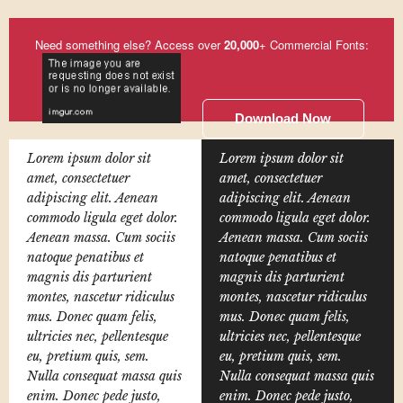
Need something else? Access over
20,000
+ Commercial Fonts:
Download Now
Lorem ipsum dolor sit
Lorem ipsum dolor sit
amet, consectetuer
amet, consectetuer
adipiscing elit. Aenean
adipiscing elit. Aenean
commodo ligula eget dolor.
commodo ligula eget dolor.
Aenean massa. Cum sociis
Aenean massa. Cum sociis
natoque penatibus et
natoque penatibus et
magnis dis parturient
magnis dis parturient
montes, nascetur ridiculus
montes, nascetur ridiculus
mus. Donec quam felis,
mus. Donec quam felis,
ultricies nec, pellentesque
ultricies nec, pellentesque
eu, pretium quis, sem.
eu, pretium quis, sem.
Nulla consequat massa quis
Nulla consequat massa quis
enim. Donec pede justo,
enim. Donec pede justo,