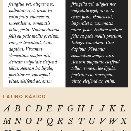
fringilla vel, aliquet nec,
fringilla vel, aliquet nec,
vulputate eget, arcu. In
vulputate eget, arcu. In
enim justo, rhoncus ut,
enim justo, rhoncus ut,
imperdiet a, venenatis
imperdiet a, venenatis
vitae, justo. Nullam dictum
vitae, justo. Nullam dictum
felis eu pede mollis pretium.
felis eu pede mollis pretium.
Integer tincidunt. Cras
Integer tincidunt. Cras
dapibus. Vivamus
dapibus. Vivamus
elementum semper nisi.
elementum semper nisi.
Aenean vulputate eleifend
Aenean vulputate eleifend
tellus. Aenean leo ligula,
tellus. Aenean leo ligula,
porttitor eu, consequat
porttitor eu, consequat
vitae, eleifend ac, enim.
vitae, eleifend ac, enim.
LATINO BÁSICO
A
B
C
D
E
F
G
H
I
J
K
L
M
N
O
P
Q
R
S
T
U
V
W
X