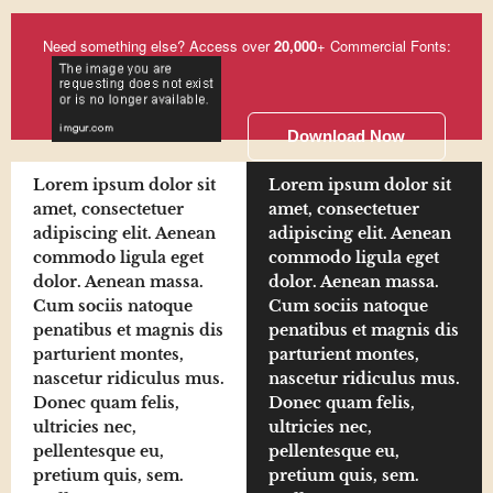
Need something else? Access over
20,000
+ Commercial Fonts:
Download Now
Lorem ipsum dolor sit
Lorem ipsum dolor sit
amet, consectetuer
amet, consectetuer
adipiscing elit. Aenean
adipiscing elit. Aenean
commodo ligula eget
commodo ligula eget
dolor. Aenean massa.
dolor. Aenean massa.
Cum sociis natoque
Cum sociis natoque
penatibus et magnis dis
penatibus et magnis dis
parturient montes,
parturient montes,
nascetur ridiculus mus.
nascetur ridiculus mus.
Donec quam felis,
Donec quam felis,
ultricies nec,
ultricies nec,
pellentesque eu,
pellentesque eu,
pretium quis, sem.
pretium quis, sem.