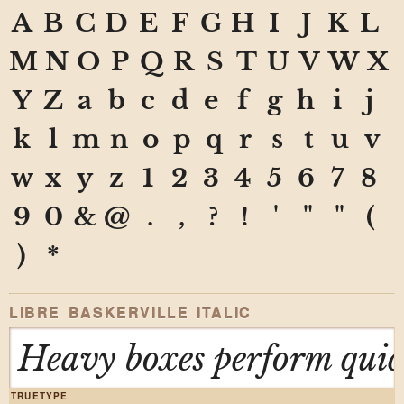
A
B
C
D
E
F
G
H
I
J
K
L
M
N
O
P
Q
R
S
T
U
V
W
X
Y
Z
a
b
c
d
e
f
g
h
i
j
k
l
m
n
o
p
q
r
s
t
u
v
w
x
y
z
1
2
3
4
5
6
7
8
9
0
&
@
.
,
?
!
'
"
"
(
)
*
LIBRE BASKERVILLE ITALIC
Heavy boxes perform quick
TRUETYPE