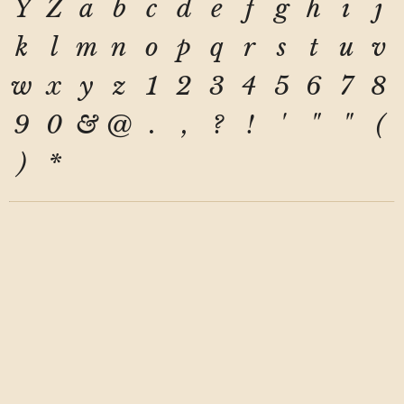
Y
Z
a
b
c
d
e
f
g
h
i
j
k
l
m
n
o
p
q
r
s
t
u
v
w
x
y
z
1
2
3
4
5
6
7
8
9
0
&
@
.
,
?
!
'
"
"
(
)
*