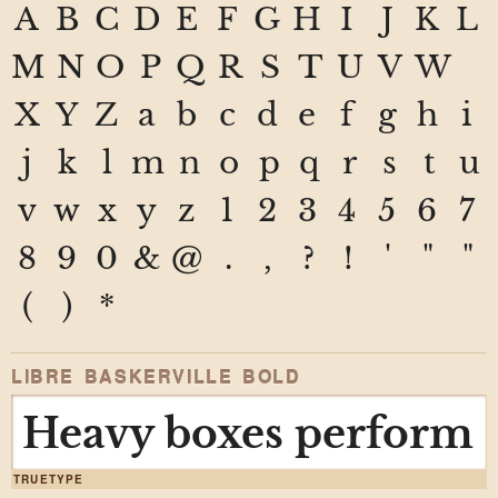
A
B
C
D
E
F
G
H
I
J
K
L
M
N
O
P
Q
R
S
T
U
V
W
X
Y
Z
a
b
c
d
e
f
g
h
i
j
k
l
m
n
o
p
q
r
s
t
u
v
w
x
y
z
1
2
3
4
5
6
7
8
9
0
&
@
.
,
?
!
'
"
"
(
)
*
LIBRE BASKERVILLE BOLD
Heavy boxes perform q
TRUETYPE