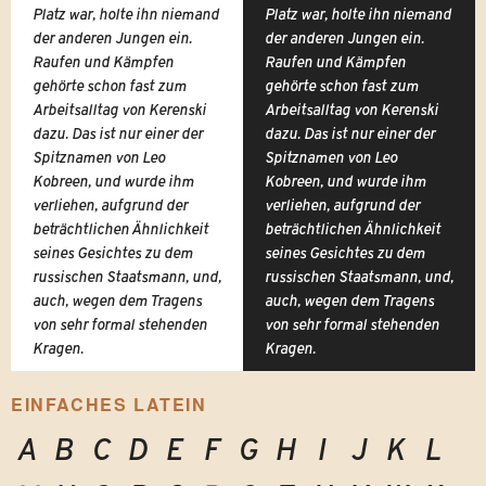
Platz war, holte ihn niemand
Platz war, holte ihn niemand
der anderen Jungen ein.
der anderen Jungen ein.
Raufen und Kämpfen
Raufen und Kämpfen
gehörte schon fast zum
gehörte schon fast zum
Arbeitsalltag von Kerenski
Arbeitsalltag von Kerenski
dazu. Das ist nur einer der
dazu. Das ist nur einer der
Spitznamen von Leo
Spitznamen von Leo
Kobreen, und wurde ihm
Kobreen, und wurde ihm
verliehen, aufgrund der
verliehen, aufgrund der
beträchtlichen Ähnlichkeit
beträchtlichen Ähnlichkeit
seines Gesichtes zu dem
seines Gesichtes zu dem
russischen Staatsmann, und,
russischen Staatsmann, und,
auch, wegen dem Tragens
auch, wegen dem Tragens
von sehr formal stehenden
von sehr formal stehenden
Kragen.
Kragen.
EINFACHES LATEIN
A
B
C
D
E
F
G
H
I
J
K
L