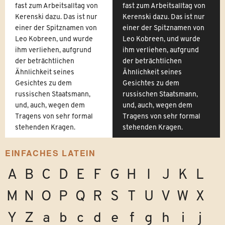
fast zum Arbeitsalltag von
fast zum Arbeitsalltag von
Kerenski dazu. Das ist nur
Kerenski dazu. Das ist nur
einer der Spitznamen von
einer der Spitznamen von
Leo Kobreen, und wurde
Leo Kobreen, und wurde
ihm verliehen, aufgrund
ihm verliehen, aufgrund
der beträchtlichen
der beträchtlichen
Ähnlichkeit seines
Ähnlichkeit seines
Gesichtes zu dem
Gesichtes zu dem
russischen Staatsmann,
russischen Staatsmann,
und, auch, wegen dem
und, auch, wegen dem
Tragens von sehr formal
Tragens von sehr formal
stehenden Kragen.
stehenden Kragen.
EINFACHES LATEIN
A
B
C
D
E
F
G
H
I
J
K
L
M
N
O
P
Q
R
S
T
U
V
W
X
Y
Z
a
b
c
d
e
f
g
h
i
j