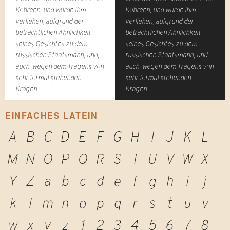
Kobreen, und wurde ihm
Kobreen, und wurde ihm
verliehen, aufgrund der
verliehen, aufgrund der
beträchtlichen Ähnlichkeit
beträchtlichen Ähnlichkeit
seines Gesichtes zu dem
seines Gesichtes zu dem
russischen Staatsmann, und,
russischen Staatsmann, und,
auch, wegen dem Tragens von
auch, wegen dem Tragens von
sehr formal stehenden
sehr formal stehenden
Kragen.
Kragen.
EINFACHES LATEIN
A
B
C
D
E
F
G
H
I
J
K
L
M
N
O
P
Q
R
S
T
U
V
W
X
Y
Z
a
b
c
d
e
f
g
h
i
j
k
l
m
n
o
p
q
r
s
t
u
v
w
x
y
z
1
2
3
4
5
6
7
8