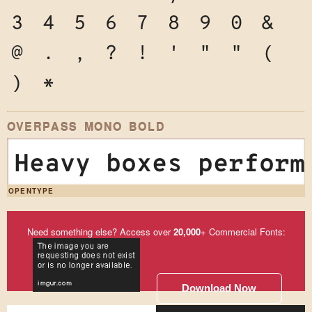
3
4
5
6
7
8
9
0
&
@
.
,
?
!
'
"
"
(
)
*
OVERPASS MONO BOLD
Heavy boxes perform
OPENTYPE
Need something else? Access over
20,000
+ Commercial Fonts:
Download Now