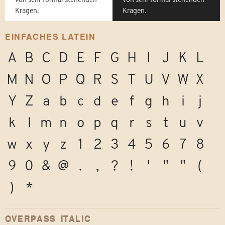
Kragen.
Kragen.
EINFACHES LATEIN
A
B
C
D
E
F
G
H
I
J
K
L
M
N
O
P
Q
R
S
T
U
V
W
X
Y
Z
a
b
c
d
e
f
g
h
i
j
k
l
m
n
o
p
q
r
s
t
u
v
w
x
y
z
1
2
3
4
5
6
7
8
9
0
&
@
.
,
?
!
'
"
"
(
)
*
OVERPASS ITALIC