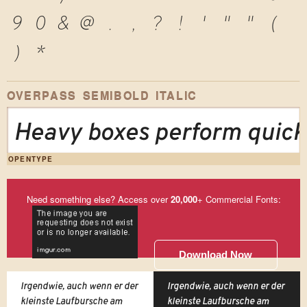
9
0
&
@
.
,
?
!
'
"
"
(
)
*
OVERPASS SEMIBOLD ITALIC
Heavy boxes perform quick 
OPENTYPE
Need something else? Access over
20,000
+ Commercial Fonts:
Download Now
Irgendwie, auch wenn er der
Irgendwie, auch wenn er der
kleinste Laufbursche am
kleinste Laufbursche am