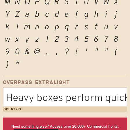
M
N
O
P
Q
R
S
T
U
V
W
X
Y
Z
a
b
c
d
e
f
g
h
i
j
k
l
m
n
o
p
q
r
s
t
u
v
w
x
y
z
1
2
3
4
5
6
7
8
9
0
&
@
.
,
?
!
'
"
"
(
)
*
OVERPASS EXTRALIGHT
Heavy boxes perform quick 
OPENTYPE
Need something else? Access over
20,000
+ Commercial Fonts: