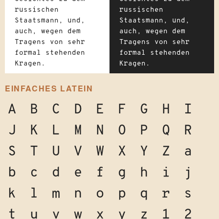
russischen
russischen
Staatsmann, und,
Staatsmann, und,
auch, wegen dem
auch, wegen dem
Tragens von sehr
Tragens von sehr
formal stehenden
formal stehenden
Kragen.
Kragen.
EINFACHES LATEIN
A
B
C
D
E
F
G
H
I
J
K
L
M
N
O
P
Q
R
S
T
U
V
W
X
Y
Z
a
b
c
d
e
f
g
h
i
j
k
l
m
n
o
p
q
r
s
t
u
v
w
x
y
z
1
2