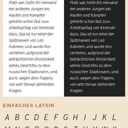
Platz war, holte ihn niemand
Platz war, holte ihn niemand
der anderen Jungen ein.
der anderen Jungen ein.
Raufen und Kämpfen
Raufen und Kämpfen
gehörte schon fast zum
gehörte schon fast zum
Arbeitsalltag von Kerenski
Arbeitsalltag von Kerenski
dazu. Das ist nur einer der
dazu. Das ist nur einer der
Spitznamen von Leo
Spitznamen von Leo
Kobreen, und wurde ihm
Kobreen, und wurde ihm
verliehen, aufgrund der
verliehen, aufgrund der
beträchtlichen Ähnlichkeit
beträchtlichen Ähnlichkeit
seines Gesichtes zu dem
seines Gesichtes zu dem
russischen Staatsmann, und,
russischen Staatsmann, und,
auch, wegen dem Tragens
auch, wegen dem Tragens
von sehr formal stehenden
von sehr formal stehenden
Kragen.
Kragen.
EINFACHES LATEIN
A
B
C
D
E
F
G
H
I
J
K
L