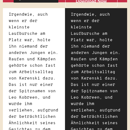
Download Now
Irgendwie, auch
Irgendwie, auch
wenn er der
wenn er der
kleinste
kleinste
Laufbursche am
Laufbursche am
Platz war, holte
Platz war, holte
ihn niemand der
ihn niemand der
anderen Jungen ein.
anderen Jungen ein.
Raufen und Kämpfen
Raufen und Kämpfen
gehörte schon fast
gehörte schon fast
zum Arbeitsalltag
zum Arbeitsalltag
von Kerenski dazu.
von Kerenski dazu.
Das ist nur einer
Das ist nur einer
der Spitznamen von
der Spitznamen von
Leo Kobreen, und
Leo Kobreen, und
wurde ihm
wurde ihm
verliehen, aufgrund
verliehen, aufgrund
der beträchtlichen
der beträchtlichen
Ähnlichkeit seines
Ähnlichkeit seines
Gesichtes zu dem
Gesichtes zu dem