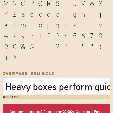
M
N
O
P
Q
R
S
T
U
V
W
X
Y
Z
a
b
c
d
e
f
g
h
i
j
k
l
m
n
o
p
q
r
s
t
u
v
w
x
y
z
1
2
3
4
5
6
7
8
9
0
&
@
.
,
?
!
'
"
"
(
)
*
OVERPASS SEMIBOLD
Heavy boxes perform quick
OPENTYPE
Need something else? Access over
20,000
+ Commercial Fonts: