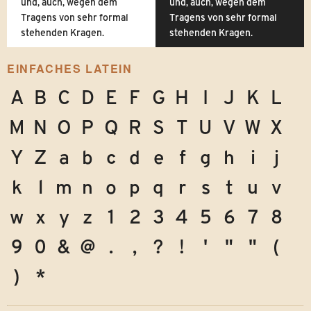
und, auch, wegen dem
und, auch, wegen dem
Tragens von sehr formal
Tragens von sehr formal
stehenden Kragen.
stehenden Kragen.
EINFACHES LATEIN
A
B
C
D
E
F
G
H
I
J
K
L
M
N
O
P
Q
R
S
T
U
V
W
X
Y
Z
a
b
c
d
e
f
g
h
i
j
k
l
m
n
o
p
q
r
s
t
u
v
w
x
y
z
1
2
3
4
5
6
7
8
9
0
&
@
.
,
?
!
'
"
"
(
)
*