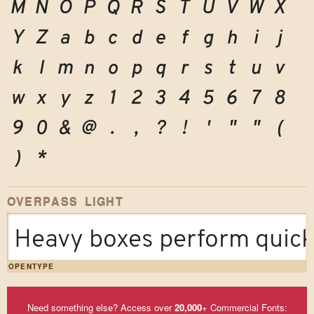
M
N
O
P
Q
R
S
T
U
V
W
X
Y
Z
a
b
c
d
e
f
g
h
i
j
k
l
m
n
o
p
q
r
s
t
u
v
w
x
y
z
1
2
3
4
5
6
7
8
9
0
&
@
.
,
?
!
'
"
"
(
)
*
OVERPASS LIGHT
Heavy boxes perform quick 
OPENTYPE
Need something else? Access over
20,000
+ Commercial Fonts: