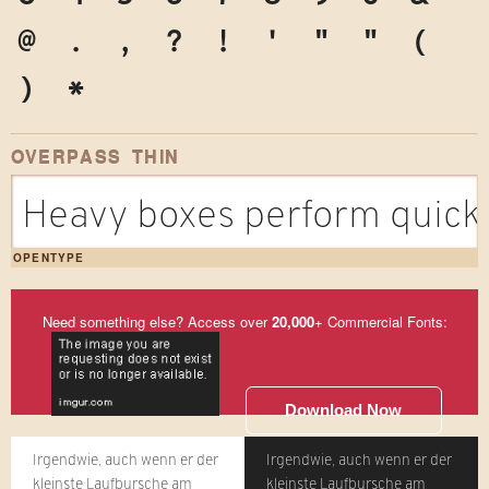
@
.
,
?
!
'
"
"
(
)
*
OVERPASS THIN
Heavy boxes perform quick 
OPENTYPE
Need something else? Access over
20,000
+ Commercial Fonts:
Download Now
Irgendwie, auch wenn er der
Irgendwie, auch wenn er der
kleinste Laufbursche am
kleinste Laufbursche am