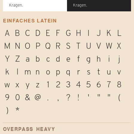
Kragen.
Kragen.
EINFACHES LATEIN
A
B
C
D
E
F
G
H
I
J
K
L
M
N
O
P
Q
R
S
T
U
V
W
X
Y
Z
a
b
c
d
e
f
g
h
i
j
k
l
m
n
o
p
q
r
s
t
u
v
w
x
y
z
1
2
3
4
5
6
7
8
9
0
&
@
.
,
?
!
'
"
"
(
)
*
OVERPASS HEAVY