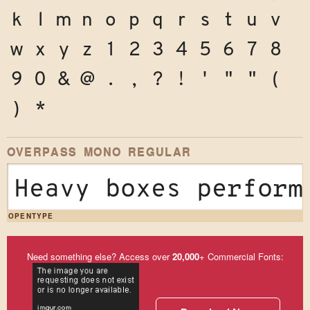
k
l
m
n
o
p
q
r
s
t
u
v
w
x
y
z
1
2
3
4
5
6
7
8
9
0
&
@
.
,
?
!
'
"
"
(
)
*
OVERPASS MONO REGULAR
Heavy boxes perform
OPENTYPE
Need something else? Access over
20,000
+ Commercial Fonts: