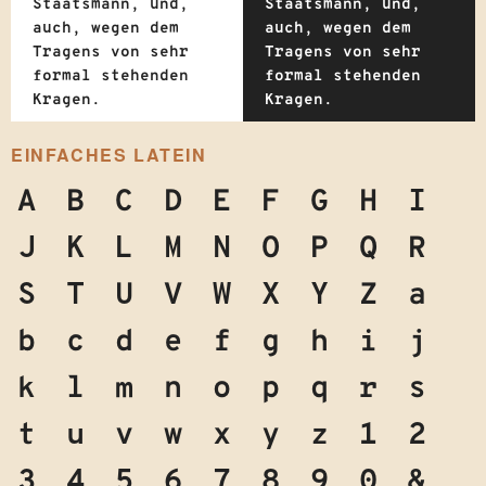
Staatsmann, und,
Staatsmann, und,
auch, wegen dem
auch, wegen dem
Tragens von sehr
Tragens von sehr
formal stehenden
formal stehenden
Kragen.
Kragen.
EINFACHES LATEIN
A
B
C
D
E
F
G
H
I
J
K
L
M
N
O
P
Q
R
S
T
U
V
W
X
Y
Z
a
b
c
d
e
f
g
h
i
j
k
l
m
n
o
p
q
r
s
t
u
v
w
x
y
z
1
2
3
4
5
6
7
8
9
0
&