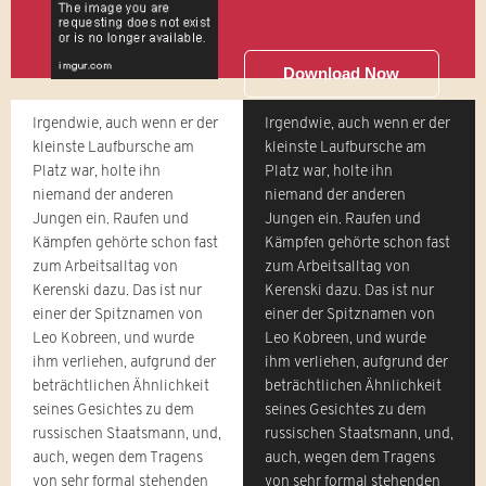
Download Now
Irgendwie, auch wenn er der
Irgendwie, auch wenn er der
kleinste Laufbursche am
kleinste Laufbursche am
Platz war, holte ihn
Platz war, holte ihn
niemand der anderen
niemand der anderen
Jungen ein. Raufen und
Jungen ein. Raufen und
Kämpfen gehörte schon fast
Kämpfen gehörte schon fast
zum Arbeitsalltag von
zum Arbeitsalltag von
Kerenski dazu. Das ist nur
Kerenski dazu. Das ist nur
einer der Spitznamen von
einer der Spitznamen von
Leo Kobreen, und wurde
Leo Kobreen, und wurde
ihm verliehen, aufgrund der
ihm verliehen, aufgrund der
beträchtlichen Ähnlichkeit
beträchtlichen Ähnlichkeit
seines Gesichtes zu dem
seines Gesichtes zu dem
russischen Staatsmann, und,
russischen Staatsmann, und,
auch, wegen dem Tragens
auch, wegen dem Tragens
von sehr formal stehenden
von sehr formal stehenden