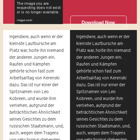
Download Now
Irgendwie, auch wenn er der
Irgendwie, auch wenn er der
kleinste Laufbursche am
kleinste Laufbursche am
Platz war, holte ihn niemand
Platz war, holte ihn niemand
der anderen Jungen ein.
der anderen Jungen ein.
Raufen und Kämpfen
Raufen und Kämpfen
gehörte schon fast zum
gehörte schon fast zum
Arbeitsalltag von Kerenski
Arbeitsalltag von Kerenski
dazu. Das ist nur einer der
dazu. Das ist nur einer der
Spitznamen von Leo
Spitznamen von Leo
Kobreen, und wurde ihm
Kobreen, und wurde ihm
verliehen, aufgrund der
verliehen, aufgrund der
beträchtlichen Ähnlichkeit
beträchtlichen Ähnlichkeit
seines Gesichtes zu dem
seines Gesichtes zu dem
russischen Staatsmann, und,
russischen Staatsmann, und,
auch, wegen dem Tragens
auch, wegen dem Tragens
von sehr formal stehenden
von sehr formal stehenden