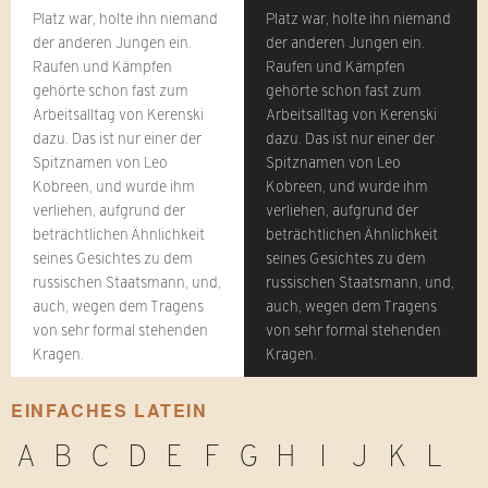
Platz war, holte ihn niemand
Platz war, holte ihn niemand
der anderen Jungen ein.
der anderen Jungen ein.
Raufen und Kämpfen
Raufen und Kämpfen
gehörte schon fast zum
gehörte schon fast zum
Arbeitsalltag von Kerenski
Arbeitsalltag von Kerenski
dazu. Das ist nur einer der
dazu. Das ist nur einer der
Spitznamen von Leo
Spitznamen von Leo
Kobreen, und wurde ihm
Kobreen, und wurde ihm
verliehen, aufgrund der
verliehen, aufgrund der
beträchtlichen Ähnlichkeit
beträchtlichen Ähnlichkeit
seines Gesichtes zu dem
seines Gesichtes zu dem
russischen Staatsmann, und,
russischen Staatsmann, und,
auch, wegen dem Tragens
auch, wegen dem Tragens
von sehr formal stehenden
von sehr formal stehenden
Kragen.
Kragen.
EINFACHES LATEIN
A
B
C
D
E
F
G
H
I
J
K
L