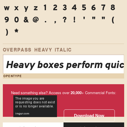
w
x
y
z
1
2
3
4
5
6
7
8
9
0
&
@
.
,
?
!
'
"
"
(
)
*
OVERPASS HEAVY ITALIC
Heavy boxes perform quick
OPENTYPE
Need something else? Access over
20,000
+ Commercial Fonts:
Download Now