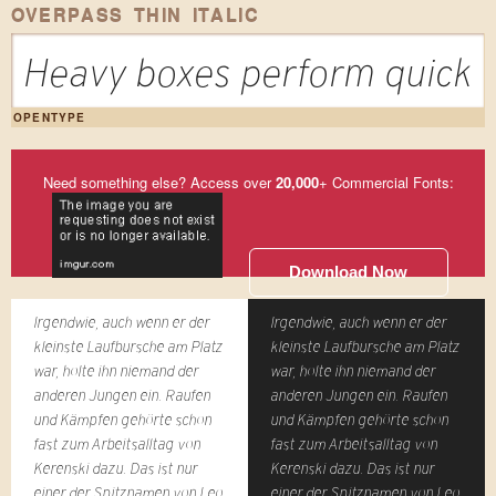
OVERPASS THIN ITALIC
Heavy boxes perform quick w
OPENTYPE
Need something else? Access over
20,000
+ Commercial Fonts:
Download Now
Irgendwie, auch wenn er der
Irgendwie, auch wenn er der
kleinste Laufbursche am Platz
kleinste Laufbursche am Platz
war, holte ihn niemand der
war, holte ihn niemand der
anderen Jungen ein. Raufen
anderen Jungen ein. Raufen
und Kämpfen gehörte schon
und Kämpfen gehörte schon
fast zum Arbeitsalltag von
fast zum Arbeitsalltag von
Kerenski dazu. Das ist nur
Kerenski dazu. Das ist nur
einer der Spitznamen von Leo
einer der Spitznamen von Leo