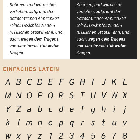
Kobreen, und wurde ihm
Kobreen, und wurde ihm
verliehen, aufgrund der
verliehen, aufgrund der
beträchtlichen Ähnlichkeit
beträchtlichen Ähnlichkeit
seines Gesichtes zu dem
seines Gesichtes zu dem
russischen Staatsmann, und,
russischen Staatsmann, und,
auch, wegen dem Tragens
auch, wegen dem Tragens
von sehr formal stehenden
von sehr formal stehenden
Kragen.
Kragen.
EINFACHES LATEIN
A
B
C
D
E
F
G
H
I
J
K
L
M
N
O
P
Q
R
S
T
U
V
W
X
Y
Z
a
b
c
d
e
f
g
h
i
j
k
l
m
n
o
p
q
r
s
t
u
v
w
x
y
z
1
2
3
4
5
6
7
8