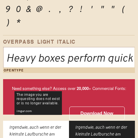
9
0
&
@
.
,
?
!
'
"
"
(
)
*
OVERPASS LIGHT ITALIC
Heavy boxes perform quick w
OPENTYPE
Need something else? Access over
20,000
+ Commercial Fonts:
Download Now
Irgendwie, auch wenn er der
Irgendwie, auch wenn er der
kleinste Laufbursche am
kleinste Laufbursche am