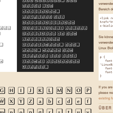
d
Leo Kobreen, und
verwenden
wurde ihm
Bereich d
verliehen,
aufgrund der
<link r
beträchtlichen
href="h
x-bioli
nes
Ähnlichkeit seines
m
Gesichtes zu dem
Sie könne
russischen
verwenden
,
Staatsmann, und,
Linux Bio
auch, wegen dem
r
Tragens von sehr
p {
n
formal stehenden
font-
'LinuxB
Kragen.
font-w
font-s
}
If you are
G
H
I
J
K
L
M
N
O
P
please re
existing f
W
X
Y
Z
a
b
c
d
e
f
ÜBER
m
n
o
p
q
r
s
t
u
v