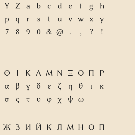
Y
Z
a
b
c
d
e
f
g
h
p
q
r
s
t
u
v
w
x
y
7
8
9
0
&
@
.
,
?
!
Θ
Ι
Κ
Λ
Μ
Ν
Ξ
Ο
Π
Ρ
α
β
γ
δ
ε
ζ
η
θ
ι
κ
σ
ς
τ
υ
φ
χ
ψ
ω
Ж
З
И
Й
К
Л
М
Н
О
П