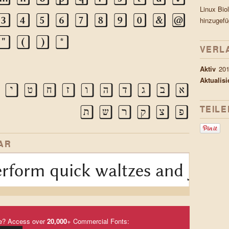
Linux Bio
3
4
5
6
7
8
9
0
&
@
hinzugefü
"
(
)
*
VERL
Aktiv
201
Aktualis
א
בּ
ג
ד
ה
ו
ז
ח
ט
י
כ
TEILE
פּ
צ
ק
ר
ש
תּ
AR
rform quick waltzes and jigs
e? Access over
20,000
+ Commercial Fonts: