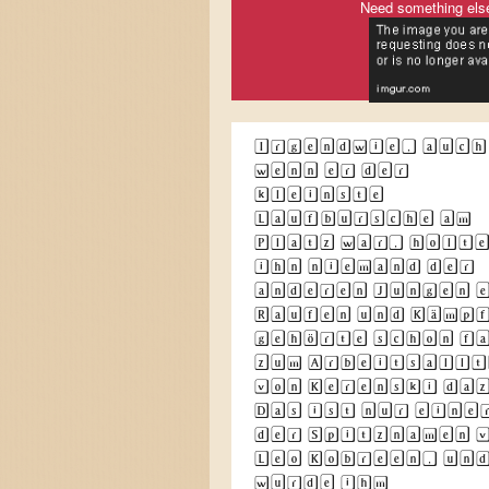
Need something els
Irgendwie, auch
wenn er der
kleinste
Laufbursche am
Platz war, holt
ihn niemand der
anderen Jungen 
Raufen und Kämp
gehörte schon f
zum Arbeitsallt
von Kerenski da
Das ist nur eine
der Spitznamen 
Leo Kobreen, un
wurde ihm