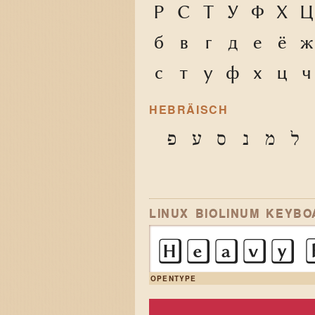
Р
С
Т
У
Ф
Х
Ц
б
в
г
д
е
ё
ж
с
т
у
ф
х
ц
ч
HEBRÄISCH
ל
מ
נ
ס
ע
פּ
LINUX BIOLINUM KEYB
Heavy 
OPENTYPE