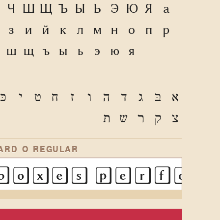
Ч
Ш
Щ
Ъ
Ы
Ь
Э
Ю
Я
а
з
и
й
к
л
м
н
о
п
р
ш
щ
ъ
ы
ь
э
ю
я
א
בּ
ג
ד
ה
ו
ז
ח
ט
י
כּ
צ
ק
ר
ש
תּ
OARD O REGULAR
boxes perfor