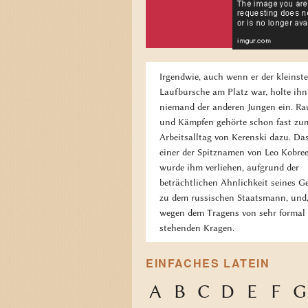
Irgendwie, auch wenn er der kleinste
Laufbursche am Platz war, holte ihn
niemand der anderen Jungen ein. Ra
und Kämpfen gehörte schon fast zu
Arbeitsalltag von Kerenski dazu. Das
einer der Spitznamen von Leo Kobre
wurde ihm verliehen, aufgrund der
beträchtlichen Ähnlichkeit seines G
zu dem russischen Staatsmann, und,
wegen dem Tragens von sehr formal
stehenden Kragen.
EINFACHES LATEIN
A
B
C
D
E
F
G