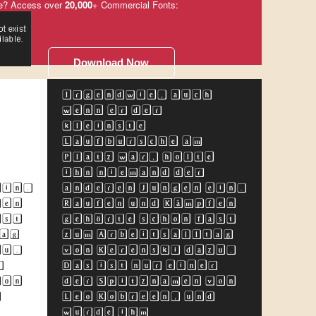
e? Access over
20,000
+ Commercial Fonts:
Download Now
Irgendwie, auch
wenn er der
kleinste
Laufbursche am
e
Platz war, holte
ihn niemand der
ein.
anderen Jungen ein.
fen
Raufen und Kämpfen
ast
gehörte schon fast
ag
zum Arbeitsalltag
zu.
von Kerenski dazu.
r
Das ist nur einer
von
der Spitznamen von
d
Leo Kobreen, und
wurde ihm