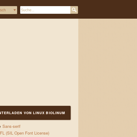
TERLADEN VON LINUX BIOLINUM
m quick waltz
e
Sans-serif
FL (SIL Open Font License)