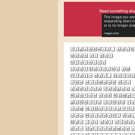
Need something els
Irgendwie, auch
wenn er der
kleinste
Laufbursche am
Platz war, holt
ihn niemand der
anderen Jungen 
Raufen und Kämp
gehörte schon f
zum Arbeitsallt
von Kerenski da
Das ist nur eine
der Spitznamen 