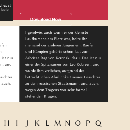
Download Now
Irgendwie, auch wenn er der kleinste
Laufbursche am Platz war, holte ihn
ufen
niemand der anderen Jungen ein. Raufen
m
und Kämpfen gehörte schon fast zum
 ist nur
Arbeitsalltag von Kerenski dazu. Das ist nur
en, und
einer der Spitznamen von Leo Kobreen, und
wurde ihm verliehen, aufgrund der
esichtes
beträchtlichen Ähnlichkeit seines Gesichtes
 auch,
zu dem russischen Staatsmann, und, auch,
wegen dem Tragens von sehr formal
stehenden Kragen.
H
I
J
K
L
M
N
O
P
Q