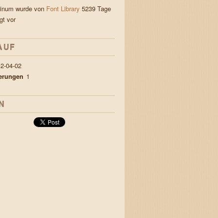
linum wurde von
Font Library
5239 Tage
gt vor
AUF
2-04-02
ierungen
1
N