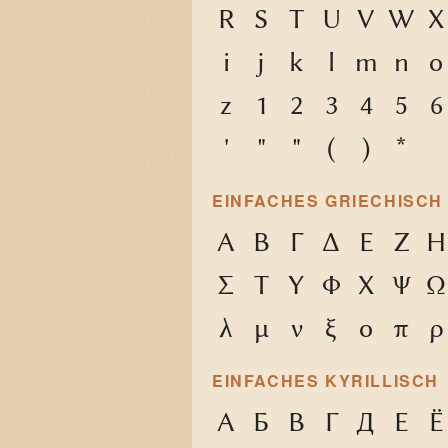
R
S
T
U
V
W
X
i
j
k
l
m
n
o
z
1
2
3
4
5
6
'
"
"
(
)
*
EINFACHES GRIECHISCH
Α
Β
Γ
Δ
Ε
Ζ
Η
Σ
Τ
Υ
Φ
Χ
Ψ
Ω
λ
μ
ν
ξ
ο
π
ρ
EINFACHES KYRILLISCH
А
Б
В
Г
Д
Е
Ё