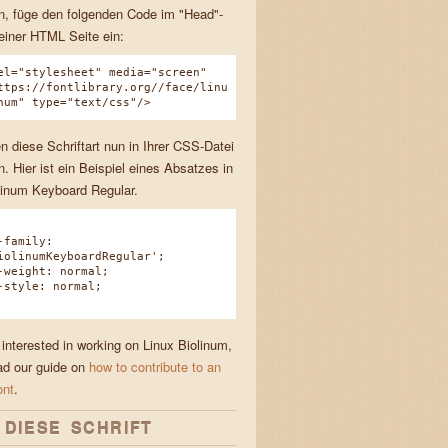
, füge den folgenden Code im "Head"-
einer HTML Seite ein:
el="stylesheet" media="screen"
ttps://fontlibrary.org//face/linu
num" type="text/css"/>
n diese Schriftart nun in Ihrer CSS-Datei
. Hier ist ein Beispiel eines Absatzes in
linum Keyboard Regular.
family:
iolinumKeyboardRegular';
eight: normal;
tyle: normal;
 interested in working on Linux Biolinum,
ad our guide on
how to contribute to an
ont
.
 DIESE SCHRIFT