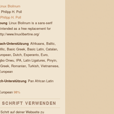
Linux Biolinum
Philipp H. Poll
Philipp H. Poll
bung
Linux Biolinum is a sans-serif
 intended as a free replacement for
tp://www.linuxlibertine.org/
rach-Unterstützung
Afrikaans, Baltic,
llic, Basic Greek, Basic Latin, Catalan,
uropean, Dutch, Esperanto, Euro,
gbo Onwu, IPA, Latin Ligatures, Pinyin,
 Greek, Romanian, Turkish, Vietnamese,
European
ach-Unterstützung
Pan African Latin
European
98%
E SCHRIFT VERWENDEN
Schrit auf deiner Webseite zu